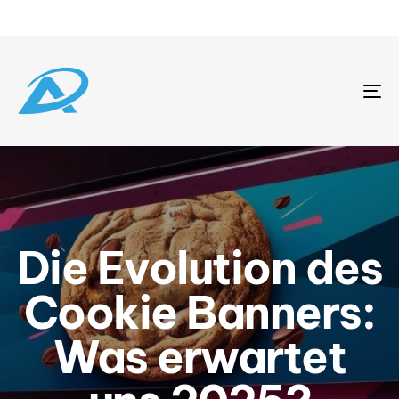
To
na
Die Evolution des
Cookie Banners:
Was erwartet