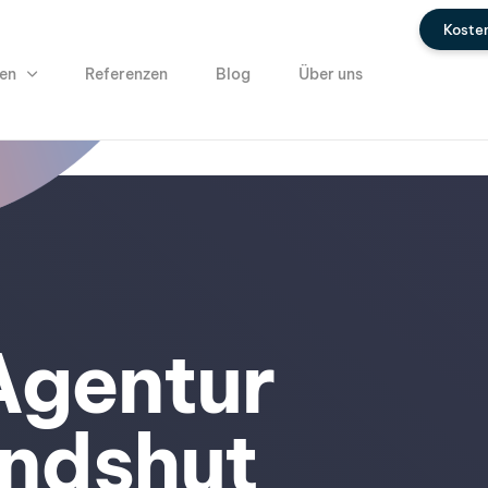
Koste
en
Referenzen
Blog
Über uns
gentur
andshut