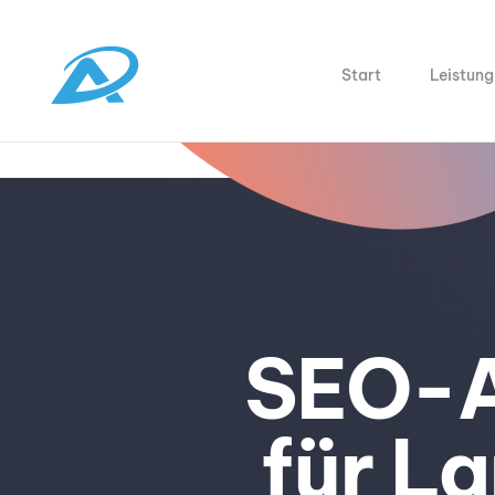
Start
Leistung
SEO-A
für L